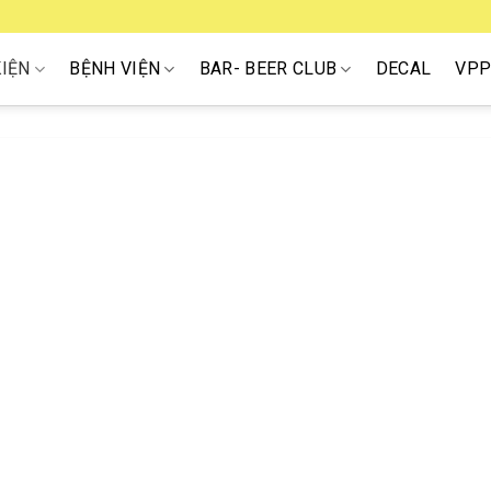
KIỆN
BỆNH VIỆN
BAR- BEER CLUB
DECAL
VP
ẻ