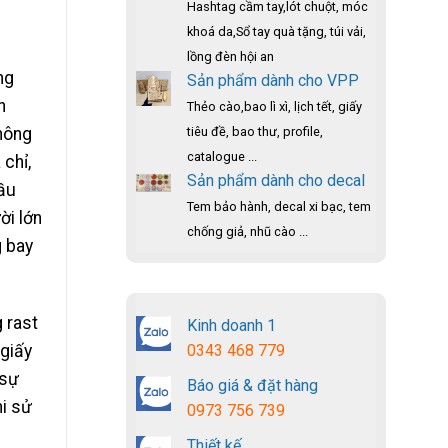
Hashtag cầm tay,lót chuột, móc
khoá da,Sổ tay quà tặng, túi vải,
lồng đèn hội an
ng
Sản phẩm dành cho VPP
n
Thẻo cào,bao lì xì, lịch tết, giấy
hông
tiêu đề, bao thư, profile,
catalogue ...
 chỉ,
Sản phẩm dành cho decal
cầu
Tem bảo hành, decal xi bạc, tem
ời lớn
chống giả, nhũ cào ...
g bay
 rast
Kinh doanh 1
 giấy
0343 468 779
 sự
Báo giá & đặt hàng
hi sử
0973 756 739
Thiết kế