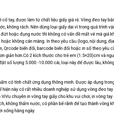
ở cổ tay, được làm từ chất liệu giấy giá rẻ. Vòng đeo tay bằ
ớc, không rách. Nên dùng loại giấy dai vì trong quá trình vậ
ị đứt hoặc đụng nước thì không có vấn đề mất vé mà giá k
 hoặc không cán màng. In theo yêu cầu (logo, nội dung, địa
m, Qrcode biến đổi, barcode biến đổi hoặc in số theo yêu 
đơn giản hơn.Có 2 kích thước cho trẻ em (1.5×20)cm và ngư
ặt số lượng 5.000 -10.000 cái, loại này để được lâu, khôn
hẩm có tính chất ứng dụng thông minh. Được áp dụng trong
hế hiện này có rất nhiều doanh nghiệp sử dụng vòng đeo tay
Ấn ViVu chuyên in vòng tay giấy cho khu vui chơi, in vòng tay
rách, không thấm nước, có phần bế rãnh để tạo thành vòng k
i sống hằng ngày.