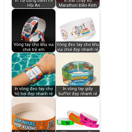
In Túi đựng bánh mì
In BIB Chạy Bộ
Hội An
Marathon Điền Kinh
Vòng tay cho khu vui
Vòng đeo tay cho khu
chơi trẻ em
vui chơi đẹp nhanh rẻ
In vòng đeo tay cho
In vòng tay giấy
hồ bơi đẹp nhanh rẻ
buffet đẹp nhanh rẻ