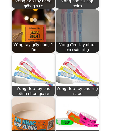
Vòng đeo tay bằng
Vòng cao su dập
giấy giá rẻ
chìm
Vòng tay giấy dùng 1
Vòng đeo tay nhựa
lần
cho sản phụ
Vòng đeo tay cho
Vòng đeo tay cho mẹ
bệnh nhân giá rẻ
và bé